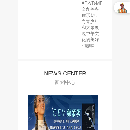
AR\VR\MR、
文創等多
種形態，
向青少年
和大眾展
現中華文
化的美好
和趣味
NEWS CENTER
新聞中心