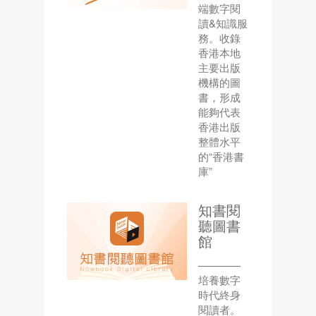
端數字閱
讀&知識服
務。收錄
香港本地
主要出版
機構的圖
書，形成
能夠代表
香港出版
整體水平
的“香港書
庫”
知書閱
聽圖書
館
————
培養數字
時代終身
閱讀者。