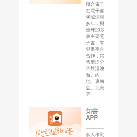
聯合電子
在電子書
領域深耕
多年，與
全球20多
個主要電
子書、有
聲書平台
合作，銷
售廣泛分
佈於港澳
台、內
地、東南
亞、北美
等
知書
APP
————
個人移動