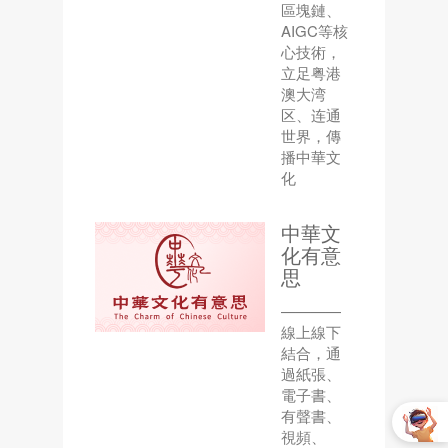
區塊鏈、
AIGC等核
心技術，
立足粤港
澳大湾
区、连通
世界，傳
播中華文
化
中華文
化有意
思
————
線上線下
結合，通
過紙張、
電子書、
有聲書、
視頻、