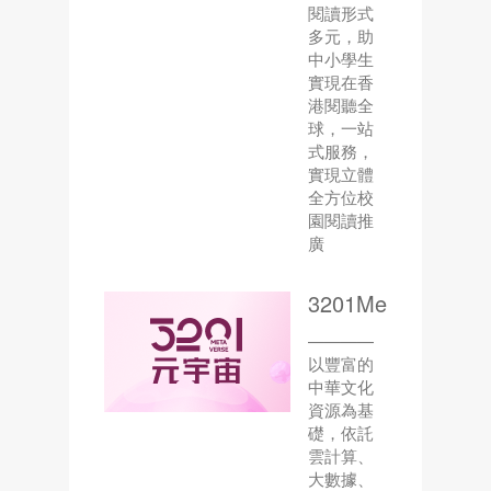
閱讀形式
多元，助
中小學生
實現在香
港閱聽全
球，一站
式服務，
實現立體
全方位校
園閱讀推
廣
3201Metaverse
————
以豐富的
中華文化
資源為基
礎，依託
雲計算、
大數據、